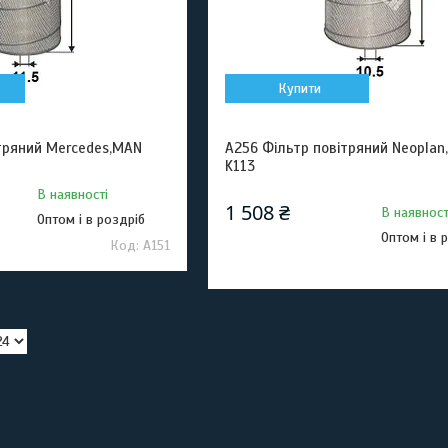
Купити
ітряний Mercedes,MAN
A256 Фільтр повітряний Neoplan,
K113
В наявності
1 508 ₴
В наявност
Оптом і в роздріб
Оптом і в 
A151