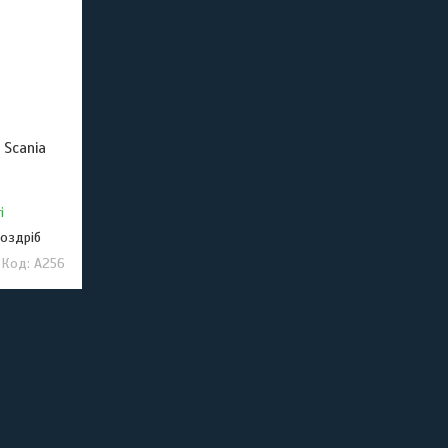
 Scania
і
роздріб
A256