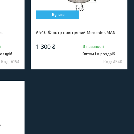
Купити
es
A540 Фільтр повітряний Mercedes,MAN
1 300 ₴
і
В наявності
роздріб
Оптом і в роздріб
A154
A540