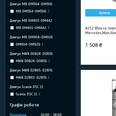
Двигун MB OM364-OM366
MB OM364-OM366
2
Купити
Двигун MB OM401-OM442
MB OM401-OM442
3
A152 Фільтр пові
Mercedes,Man,Van
Двигун MB OM904-OM926
1 508 ₴
OM904-OM926
1
Двигун MAN D0824-D0836
MAN D0824-D0836
2
Двигун MAN D2865-D2876
MAN D2865-D2876
1
Двигун Scania DSC 11
Scania DSC 11
2
Графік роботи
Понеділок
10:00
18:00