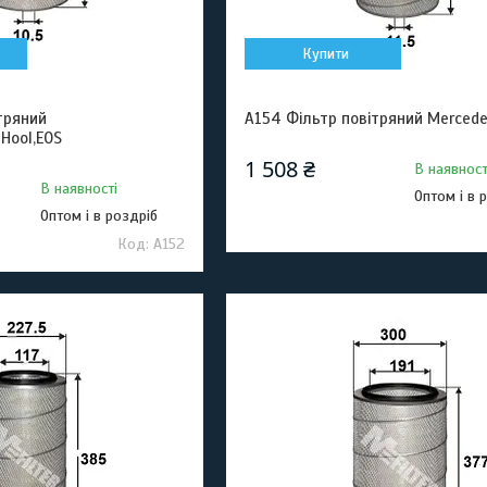
Купити
тряний
A154 Фільтр повітряний Merced
Hool,EOS
1 508 ₴
В наявност
В наявності
Оптом і в 
Оптом і в роздріб
A152