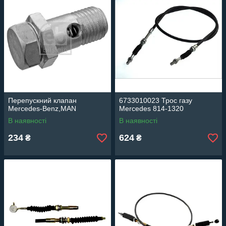
Перепускний клапан
6733010023 Трос газу
Mercedes-Benz,MAN
Mercedes 814-1320
В наявності
В наявності
234
624
₴
₴