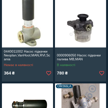
0440011002 Насос підкачки
Neoplan,VanHool,MAN,RVI,Sc
0000906050 Насос підкачки
ania
палива MB,MAN
Немає в наявності
В наявності
364
780
₴
₴
OM366LA