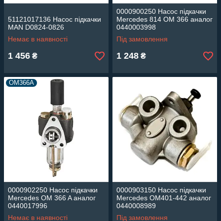
0000900250 Насос підкачки
51121017136 Насос підкачки
Mercedes 814 OM 366 аналог
MAN D0824-0826
0440003998
Немає в наявності
Під замовлення
1 456
1 248
₴
₴
OM366A
0000902250 Насос підкачки
0000903150 Насос підкачки
Mercedes OM 366 A аналог
Mercedes OM401-442 аналог
0440017996
0440008989
Немає в наявності
Під замовлення