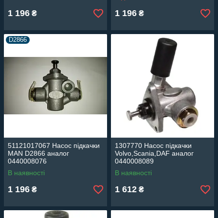
1 196
1 196
₴
₴
D2866
51121017067 Насос підкачки
1307770 Насос підкачки
MAN D2866 аналог
Volvo,Scania,DAF аналог
0440008076
0440008089
В наявності
В наявності
1 196
1 612
₴
₴