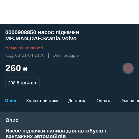
0000908850 насос підкачки
MB,MAN,DAF.Scania,Volvo
Немає в наявності
Код: 03-01-04-0170
Опт і роздріб
260
₴
208 ₴
від 4 шт.
Опис
Характеристики
Доставка
Оплата
Умови п
Опис
Насос підкачки палива для автобусів і
вантажних автомобілів