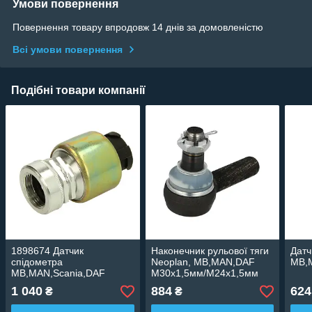
Умови повернення
Повернення товару впродовж 14 днів за домовленістю
Всі умови повернення
Подібні товари компанії
1898674 Датчик
Наконечник рульової тяги
Датч
спідометра
Neoplan, MB,MAN,DAF
MB,
MB,MAN,Scania,DAF
M30x1,5мм/M24x1,5мм
(Akusan)
1 040
884
624
₴
₴