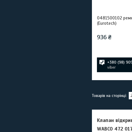
0481500102 ремк
(Eurotech)
936 ₴
+380 (98) 90
viber
Клапан відкри
WABCO
472 017