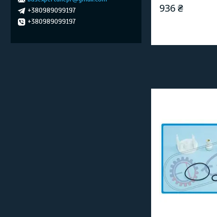
936 ₴
+380989099197
+380989099197