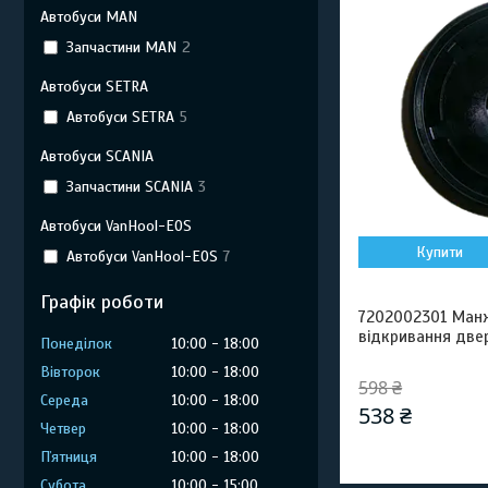
Автобуси MAN
Запчастини MAN
2
Автобуси SETRA
Автобуси SETRA
5
Автобуси SCANIA
Запчастини SCANIA
3
Автобуси VanHool-EOS
Купити
Автобуси VanHool-EOS
7
Графік роботи
7202002301 Ман
відкривання две
Понеділок
10:00
18:00
Вівторок
10:00
18:00
598 ₴
Середа
10:00
18:00
538 ₴
Четвер
10:00
18:00
Пʼятниця
10:00
18:00
Субота
10:00
15:00