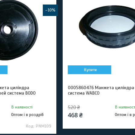
–10%
Купити
жета циліндра
0005860476 Манжета циліндра 
рей система BODO
система WABCO
520 ₴
В наявності
В наявност
468 ₴
Оптом і в роздріб
Оптом і в 
PNM109