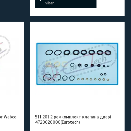
viber
ог Wabco
511.201.2 ремкомплект клапана двері
4720020000(Eurotech)