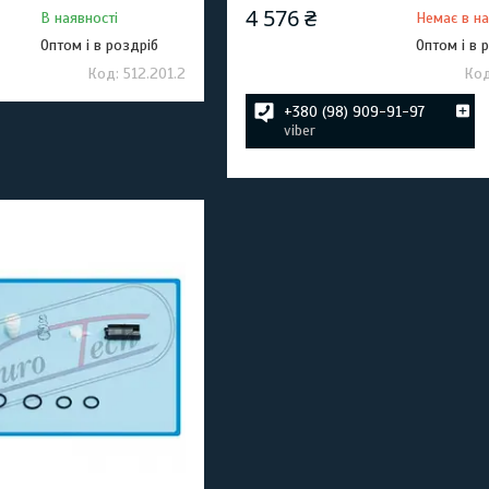
4 576 ₴
В наявності
Немає в на
Оптом і в роздріб
Оптом і в 
512.201.2
+380 (98) 909-91-97
viber