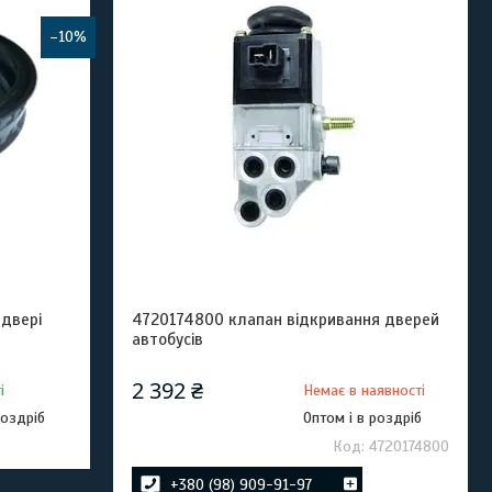
–10%
двері
4720174800 клапан відкривання дверей
автобусів
2 392 ₴
і
Немає в наявності
роздріб
Оптом і в роздріб
4720174800
+380 (98) 909-91-97