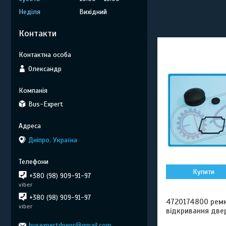
Неділя
Вихідний
Контакти
Олександр
Bus-Expert
Дніпро, Україна
Купити
+380 (98) 909-91-97
viber
+380 (98) 909-91-97
4720174800 рем
viber
відкривання двер
busexpertdnepr@gmail.com