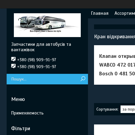
Главная
Ассортим
Кран відкриванн
Запчастини для автобусів та
вантажівок
Клапан открыв
+380 (98) 909-91-97
WABCO
472 017
+380 (98) 909-91-97
Bosch
0 481 50
Применяемость
Фільтри