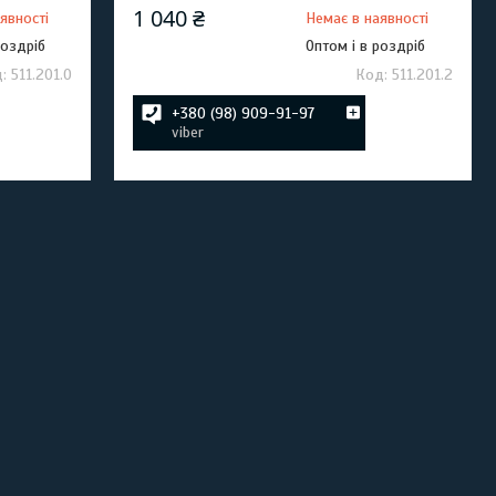
1 040 ₴
явності
Немає в наявності
роздріб
Оптом і в роздріб
511.201.0
511.201.2
+380 (98) 909-91-97
viber