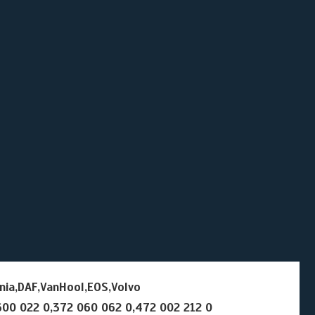
ia,DAF,VanHool,EOS,Volvo
00 022 0,372 060 062 0,472 002 212 0