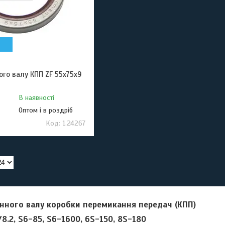
го валу КПП ZF 55x75x9
В наявності
Оптом і в роздріб
1.24267
нного валу коробки перемикання передач (КПП)
8.2, S6-85, S6-1600, 6S-150, 8S-180