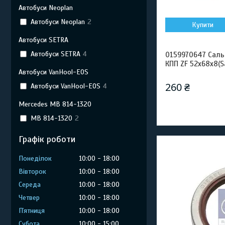
Автобуси Neoplan
Автобуси Neoplan
2
Купити
Автобуси SETRA
Автобуси SETRA
4
0159970647 Саль
КПП ZF 52x68x8(
Автобуси VanHool-EOS
260 ₴
Автобуси VanHool-EOS
4
Mercedes MB 814-1320
MB 814-1320
2
Графік роботи
Понеділок
10:00
18:00
Вівторок
10:00
18:00
Середа
10:00
18:00
Четвер
10:00
18:00
Пʼятниця
10:00
18:00
Субота
10:00
15:00