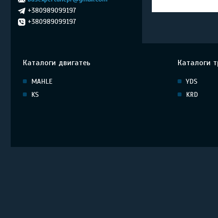
+380989099197
+380989099197
Каталоги двигатеь
Каталоги т
MAHLE
YDS
KS
KRD