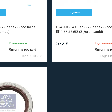
Купити
ник первинного вала
0249972147 Сальник первинного
Sampa)
КПП ZF 52x68x8(Euroricambi)
572 ₴
В наявності
Під замов
Оптом і в роздріб
Оптом і в 
010.258
ER