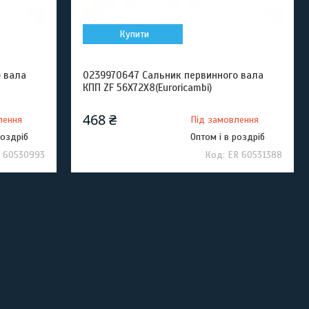
Купити
 вала
0239970647 Сальник первинного вала
КПП ZF 56X72X8(Euroricambi)
468 ₴
лення
Під замовлення
роздріб
Оптом і в роздріб
 60530993
ER 60531388