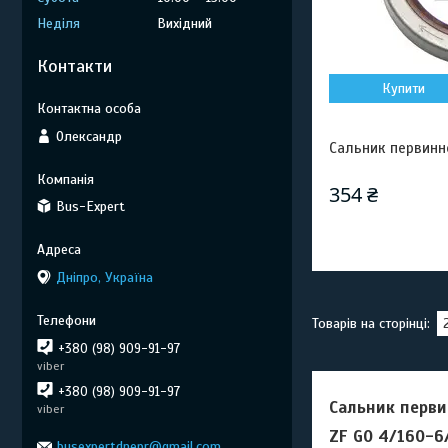
Неділя
Вихідний
Контакти
Купити
Олександр
Сальник первинно
354 ₴
Bus-Expert
Дніпро, Україна
+380 (98) 909-91-97
viber
+380 (98) 909-91-97
Сальник перви
viber
ZF
G0 4/160-6/
busexpertdnepr@gmail.com