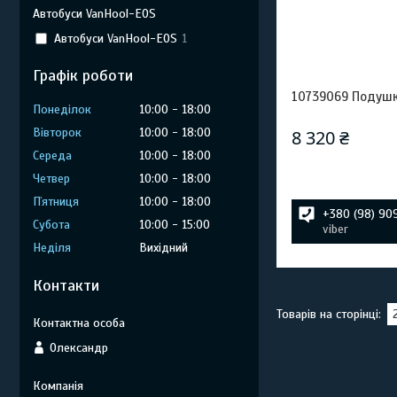
Автобуси VanHool-EOS
Автобуси VanHool-EOS
1
Графік роботи
10739069 Подушк
Понеділок
10:00
18:00
Вівторок
10:00
18:00
8 320 ₴
Середа
10:00
18:00
Четвер
10:00
18:00
Пʼятниця
10:00
18:00
+380 (98) 90
Субота
10:00
15:00
viber
Неділя
Вихідний
Контакти
Олександр