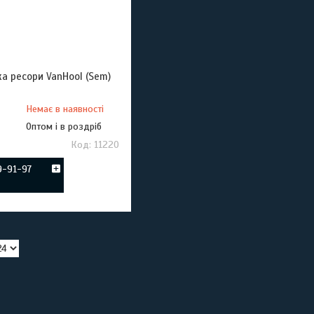
а ресори VanHool (Sem)
Немає в наявності
Оптом і в роздріб
11220
9-91-97