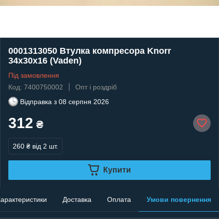
0001313050 Втулка компресора Knorr
34x30x16 (Vaden)
Під замовлення
Код: 7400750002
Опт і роздріб
Відправка з
08 серпня 2026
312
₴
260 ₴
від 2 шт.
Купити
арактеристики
Доставка
Оплата
Умови повернення