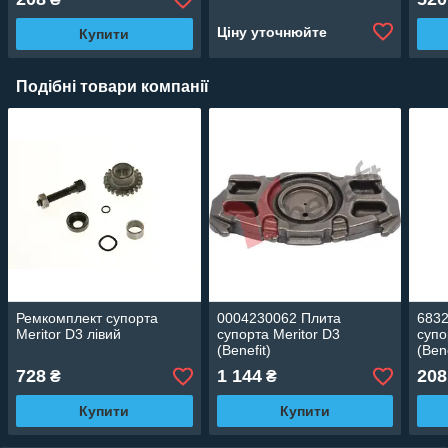
Ціну уточнюйте
Купити
Подібні товари компанії
Ремкомплект супорта
0004230062 Плита
683
Meritor D3 лівий
супорта Meritor D3
супо
(Benefit)
(Bene
728
1 144
208
₴
₴
Купити
Купити