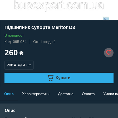
Підшипник супорта Meritor D3
В наявності
Код: 095.084
Опт і роздріб
260
₴
208 ₴
від 4 шт.
Купити
Опис
Характеристики
Доставка
Оплата
Умови п
Опис