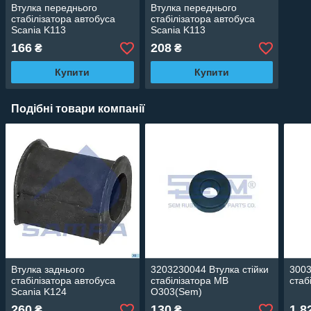
Втулка переднього
Втулка переднього
стабілізатора автобуса
стабілізатора автобуса
Scania K113
Scania K113
166
208
₴
₴
Купити
Купити
Подібні товари компанії
Втулка заднього
3203230044 Втулка стійки
3003
стабілізатора автобуса
стабілізатора MB
стаб
Scania K124
O303(Sem)
260
130
1 8
₴
₴