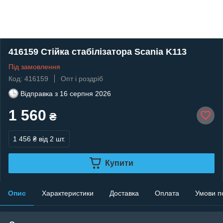
416159 Стійка стабілізатора Scania K113
Під замовлення
Код: 416159
Опт і роздріб
Відправка з
16 серпня 2026
1 560
₴
1 456 ₴
від 2 шт.
Купити
Опис
Характеристики
Доставка
Оплата
Умови п