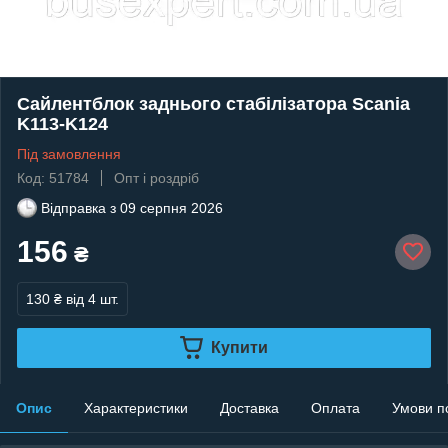
Сайлентблок заднього стабілізатора Scania
K113-K124
Під замовлення
Код: 51784
Опт і роздріб
Відправка з
09 серпня 2026
156
₴
130 ₴
від 4 шт.
Купити
Опис
Характеристики
Доставка
Оплата
Умови п