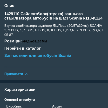
Опис
1429110 Сайлентблок(втулка) заднього
стабілізатора автобусів на шасі
Scania k113-K124
Втулка стабілізатора задн/пер Лів/Прав (20/57х30мм) SCANIA
3, 3 BUS, 4, 4 BUS, F BUS, K, K BUS, L,P,G,R,S, N BUS, P,G,R,T
05.87-
Розміри:
ø20,5xø58x30 MM
Перейти в каталог
Запчастини для автобусів Scania
Приховати
Характеристики
Основні атрибути
Виробник
Auger