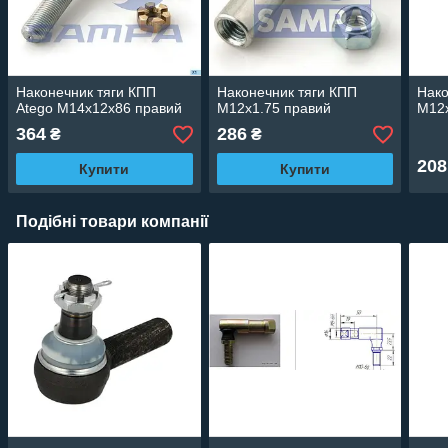
Наконечник тяги КПП
Наконечник тяги КПП
Нако
Atego M14x12x86 правий
M12x1.75 правий
M12x
364
286
₴
₴
208
Купити
Купити
Подібні товари компанії