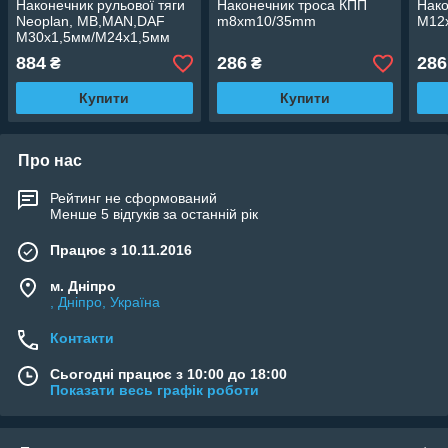
Наконечник рульової тяги
Наконечник троса КПП
Нако
Neoplan, MB,MAN,DAF
m8xm10/35mm
M12x
M30x1,5мм/M24x1,5мм
884
286
286
₴
₴
Купити
Купити
Про нас
Рейтинг не сформований
Менше 5 відгуків за останній рік
Працює з 10.11.2016
м. Дніпро
, Дніпро, Україна
Контакти
Сьогодні працює з 10:00 до 18:00
Показати весь графік роботи