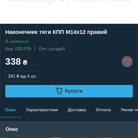
Наконечник тяги КПП M14x12 правий
В наявності
Код: 020.076
Опт і роздріб
338
₴
281 ₴
від 4 шт.
Купити
Опис
Характеристики
Доставка
Оплата
Умови п
Опис