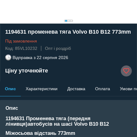
1194631 променева тяга Volvo B10 B12 773mm
Під замовлення
Код: 85VL10232
Опт і роздріб
Відправка з
22 серпня 2026
Ціну уточнюйте
Опис
Характеристики
Доставка
Оплата
Умови п
Опис
1194631 Променева тяга (передня
лінивця)автобусів на шасі
Volvo B10 B12
Міжосьова відстань 773mm