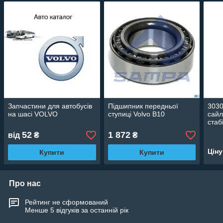
Запчастини для автобусів
Підшипник передньої
3030
на шасі VOLVO
ступиці Volvo B10
сайл
стаб
52
1 872
від
₴
₴
Цін
Купити
Купити
Про нас
Рейтинг не сформований
Менше 5 відгуків за останній рік