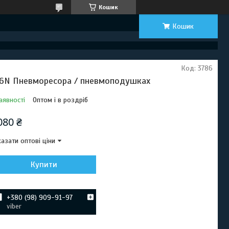
Кошик
Кошик
Код:
3786
6N Пневморесора / пневмоподушках
аявності
Оптом і в роздріб
080 ₴
азати оптові ціни
Купити
+380 (98) 909-91-97
viber