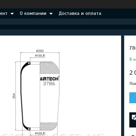
ент
О компании
Доставка и оплата
78
В н
2 
Пок