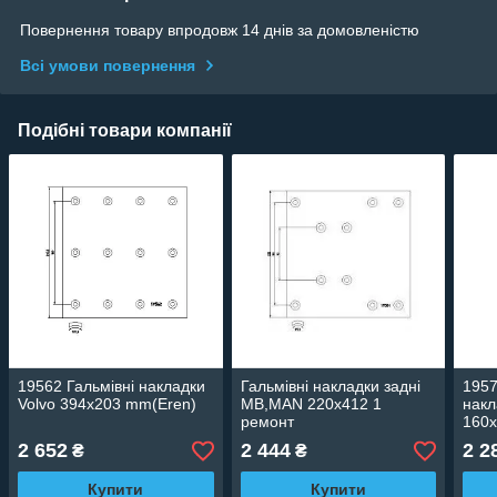
Повернення товару впродовж 14 днів за домовленістю
Всі умови повернення
Подібні товари компанії
19562 Гальмівні накладки
Гальмівні накладки задні
1957
Volvo 394x203 mm(Eren)
MB,MAN 220x412 1
накл
ремонт
160x
2 652
2 444
2 2
₴
₴
Купити
Купити