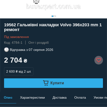
19562 Гальмівні накладки Volvo 396x203 mm 1
ремонт
Під замовлення
Код: 4784-1
Опт і роздріб
Відправка з
07 серпня 2026
2 704
₴
2 600 ₴
від 2 шт.
Купити
Опис
Характеристики
Доставка
Оплата
Умови п