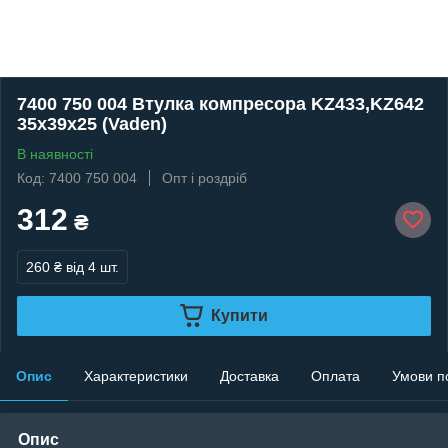
7400 750 004 Втулка компресора KZ433,KZ642
35x39x25 (Vaden)
В наявності
Код: 7400 750 004
Опт і роздріб
312
₴
260 ₴
від 4 шт.
Купити
Опис
Характеристики
Доставка
Оплата
Умови п
Опис