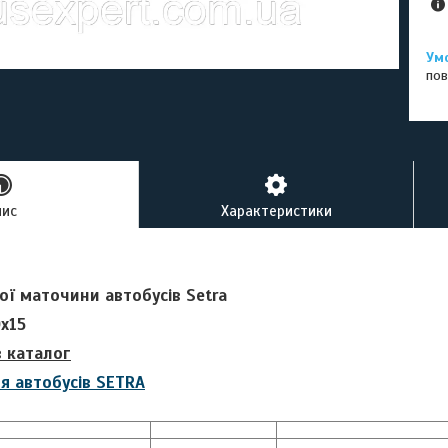
пов
пис
Характеристики
ої маточини автобусів Setra
0x15
в каталог
я автобусів SETRA