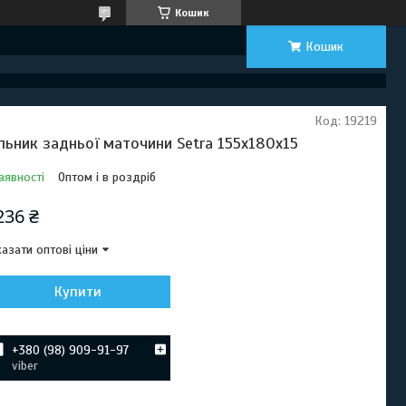
Кошик
Кошик
Код:
19219
льник задньої маточини Setra 155x180x15
аявності
Оптом і в роздріб
236 ₴
азати оптові ціни
Купити
+380 (98) 909-91-97
viber