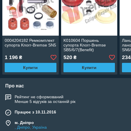
0004204182 Ремкомплект
K010604 Поршень
Ланц
супорта Knorr-Bremse SN5
супорта Knorr-Bremse
лано
SB5/6/7(Benefit)
SN6/
1 196
520
234
₴
₴
Купити
Купити
Про нас
Рейтинг не сформований
Менше 5 відгуків за останній рік
Працює з 10.11.2016
м. Дніпро
, Дніпро, Україна