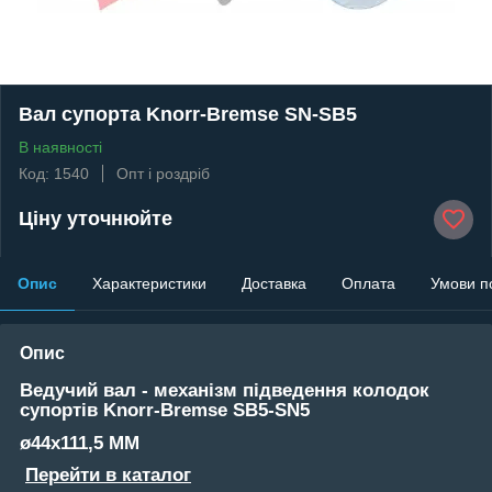
Вал супорта Knorr-Bremse SN-SB5
В наявності
Код: 1540
Опт і роздріб
Ціну уточнюйте
Опис
Характеристики
Доставка
Оплата
Умови п
Опис
Ведучий вал - механізм підведення колодок
супортів Knorr-Bremse SB5-SN5
ø44x111,5 MM
Перейти в каталог