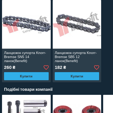
Ланцюжок супорта Knorr-
Ланцюжок супорта Knorr-
Bremse SN5 14
Bremse SB5 12
ланок(Benefit)
ланок(Benefit)
260
182
₴
₴
Купити
Купити
Подібні товари компанії