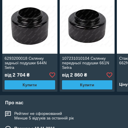
6293200018 Склянку
107231010104 Склянку
Стак
задньої подушки 644N
передньої подушки 661N
662N
Setra
Setra
2 704
2 860
від
₴
від
₴
Цін
Купити
Купити
Про нас
Рейтинг не сформований
Менше 5 відгуків за останній рік