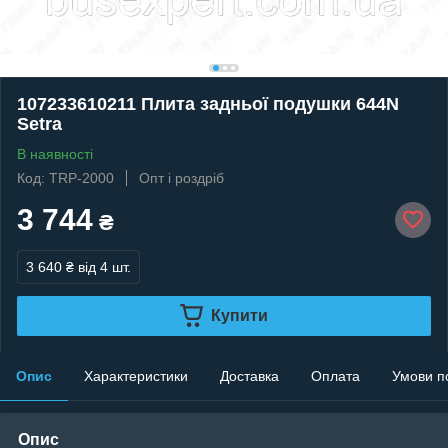
107233610211 Плита задньої подушки 644N
Setra
В наявності
Код: TRP-2000
Опт і роздріб
3 744
₴
3 640 ₴
від 4 шт.
Купити
Опис
Характеристики
Доставка
Оплата
Умови п
Опис