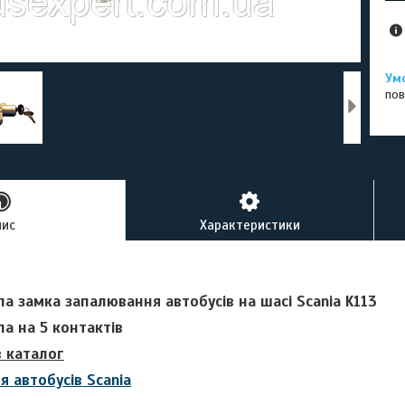
пов
пис
Характеристики
па замка запалювання автобусів на шасі
Scania K113
а на 5 контактів
в каталог
я автобусів Scania