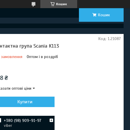
Кошик
Кошик
Код:
1.21087
нтактна група Scania K113
 замовлення
Оптом і в роздріб
Відправка з 22 серпня 2026
8 ₴
азати оптові ціни
Купити
+380 (98) 909-91-97
viber