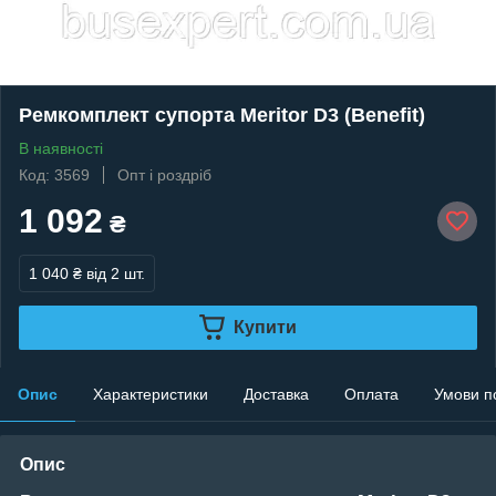
Ремкомплект супорта Meritor D3 (Benefit)
В наявності
Код: 3569
Опт і роздріб
1 092
₴
1 040 ₴
від 2 шт.
Купити
Опис
Характеристики
Доставка
Оплата
Умови п
Опис