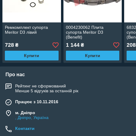
Ремкомплект супорта
0004230062 Плита
683
Meritor D3 лівий
супорта Meritor D3
супо
(Benefit)
(Bene
728
1 144
208
₴
₴
Купити
Купити
Про нас
Рейтинг не сформований
Менше 5 відгуків за останній рік
Працює з 10.11.2016
м. Дніпро
, Дніпро, Україна
Контакти