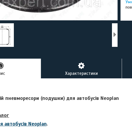
пов
пис
Характеристики
ій пневморесори (подушки) для автобусів
Neoplan
алог
я автобусів Neoplan
.