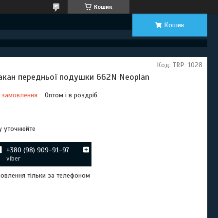
Кошик
Кошик
Код:
TRP-1028
акан передньої подушки 662N Neoplan
 замовлення
Оптом і в роздріб
Відправка з 10 серпня 2026
у уточнюйте
+380 (98) 909-91-97
viber
овлення тільки за телефоном