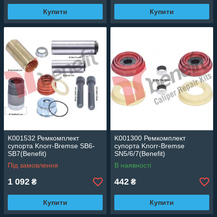
Купити
Купити
K001532 Ремкомплект
K001300 Ремкомплект
супорта Knorr-Bremse SB6-
супорта Knorr-Bremse
SB7(Benefit)
SN5/6/7(Benefit)
Під замовлення
В наявності
1 092
442
₴
₴
Купити
Купити