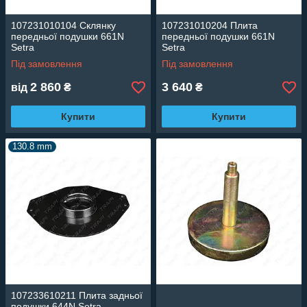
107231010104 Склянку
107231010204 Плита
передньої подушки 661N
передньої подушки 661N
Setra
Setra
Під замовлення
Під замовлення
2 860
3 640
від
₴
₴
Купити
Купити
130.8 mm
107233610211 Плита задньої
подушки 644N Setra