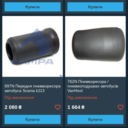
Купити
Купити
762N Пневморесора /
897N Передня пневморесора
пневмоподушках автобусів
автобуса Scania k113
VanHool
Під замовлення
Під замовлення
2 080
1 664
₴
₴
Купити
Купити