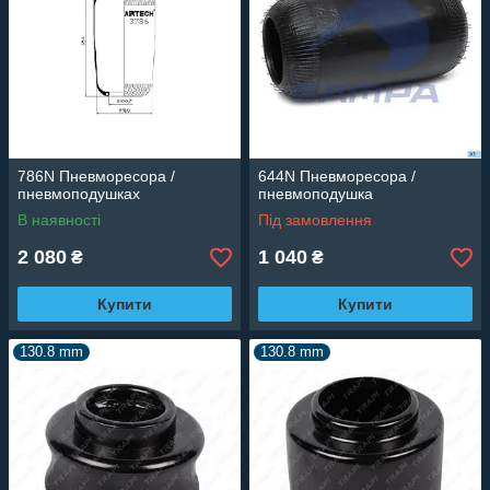
786N Пневморесора /
644N Пневморесора /
пневмоподушках
пневмоподушка
В наявності
Під замовлення
2 080
1 040
₴
₴
Купити
Купити
130.8 mm
130.8 mm