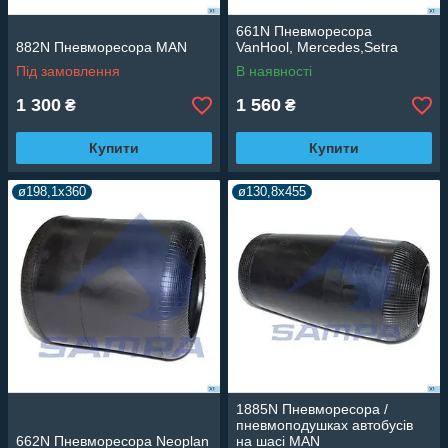
661N Пневморесора
882N Пневморесора MAN
VanHool, Mercedes,Setra
Під замовлення
В наявності
1 300
1 560
₴
₴
Купити
Купити
ø198,1x360
ø130,8x455
1885N Пневморесора /
пневмоподушках автобусів
662N Пневморесора Neoplan
на шасі MAN