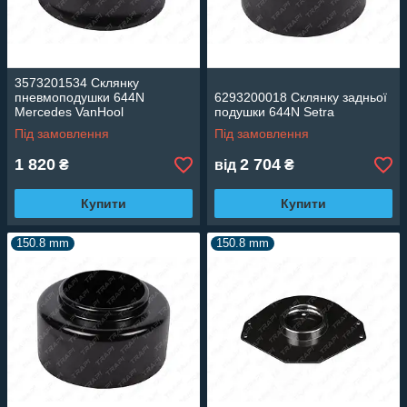
3573201534 Склянку
пневмоподушки 644N
6293200018 Склянку задньої
Mercedes VanHool
подушки 644N Setra
Під замовлення
Під замовлення
1 820
2 704
₴
від
₴
Купити
Купити
150.8 mm
150.8 mm