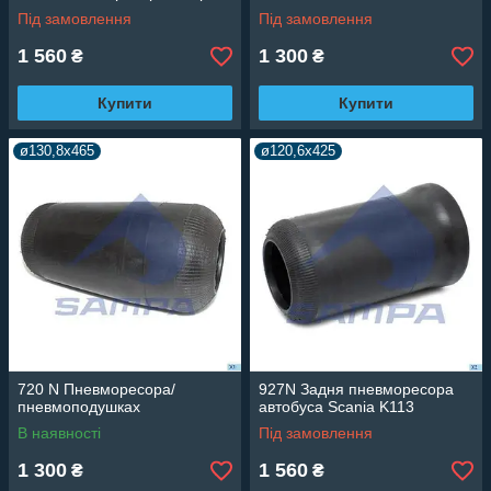
Під замовлення
Під замовлення
1 560
1 300
₴
₴
Купити
Купити
ø130,8x465
ø120,6x425
720 N Пневморесора/
927N Задня пневморесора
пневмоподушках
автобуса Scania K113
В наявності
Під замовлення
1 300
1 560
₴
₴